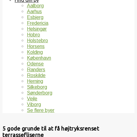
Find din by
Aalborg
Aarhus
Esbjerg
Fredericia
Helsingør
Hobro
Holstebro
Horsens
Kolding
København
Odense
Randers
Roskilde
Herning
Silkeborg
Sønderborg
Vejle
Viborg
Se flere byer
5 gode grunde til at få højtryksrenset
terrassefliserne