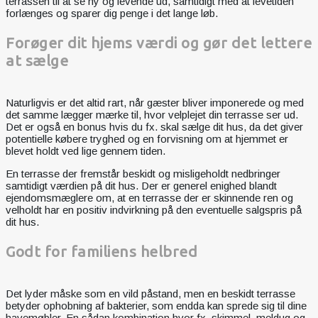
terrassen til at se ny og levende ud, samtidigt med at levetiden
forlænges og sparer dig penge i det lange løb.
Forøger dit hjems værdi og gør det lettere
at sælge
Naturligvis er det altid rart, når gæster bliver imponerede og med
det samme lægger mærke til, hvor velplejet din terrasse ser ud.
Det er også en bonus hvis du fx. skal sælge dit hus, da det giver
potentielle købere tryghed og en forvisning om at hjemmet er
blevet holdt ved lige gennem tiden.
En terrasse der fremstår beskidt og misligeholdt nedbringer
samtidigt værdien på dit hus. Der er generel enighed blandt
ejendomsmæglere om, at en terrasse der er skinnende ren og
velholdt har en positiv indvirkning på den eventuelle salgspris på
dit hus.
Godt for familiens helbred
Det lyder måske som en vild påstand, men en beskidt terrasse
betyder ophobning af bakterier, som endda kan sprede sig til dine
havemøbler. En sådan kombination hvor fx. skimmel, meldug og