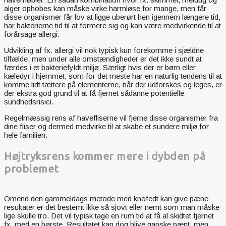
alger ophobes kan måske virke harmløse for mange, men får
disse organismer får lov at ligge uberørt hen igennem længere tid,
har bakterierne tid til at formere sig og kan være medvirkende til at
forårsage allergi.
Udvikling af fx. allergi vil nok typisk kun forekomme i sjældne
tilfælde, men under alle omstændigheder er det ikke sundt at
færdes i et bakteriefyldt miljø. Særligt hvis der er børn eller
kæledyr i hjemmet, som for det meste har en naturlig tendens til at
komme lidt tættere på elementerne, når der udforskes og leges, er
der ekstra god grund til at få fjernet sådanne potentielle
sundhedsrisici.
Regelmæssig rens af havefliserne vil fjerne disse organismer fra
dine fliser og dermed medvirke til at skabe et sundere miljø for
hele familien.
Højtryksrens kommer mere i dybden på
problemet
Omend den gammeldags metode med knofedt kan give pæne
resultater er det bestemt ikke så sjovt eller nemt som man måske
lige skulle tro. Det vil typisk tage en rum tid at få al skidtet fjernet
fx. med en børste. Resultatet kan dog blive ganske pænt, men