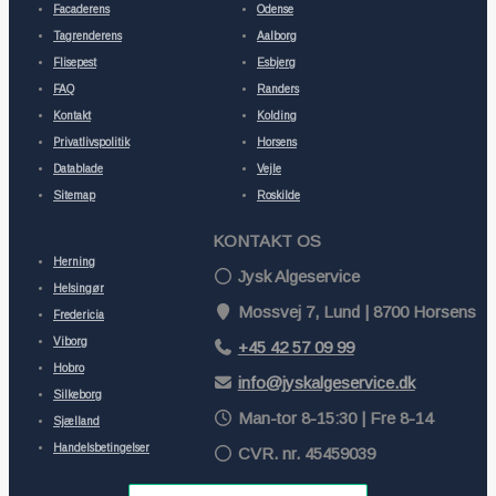
Facaderens
Odense
Tagrenderens
Aalborg
Flisepest
Esbjerg
FAQ
Randers
Kontakt
Kolding
Privatlivspolitik
Horsens
Datablade
Vejle
Sitemap
Roskilde
KONTAKT OS
Herning
Jysk Algeservice
Helsingør
Mossvej 7, Lund | 8700 Horsens
Fredericia
Viborg
+45 42 57 09 99
Hobro
info@jyskalgeservice.dk
Silkeborg
Man-tor 8-15:30 | Fre 8-14
Sjælland
Handelsbetingelser
CVR. nr. 45459039