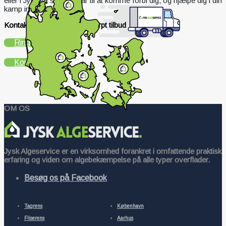
eller i Jylland, så er vi klar til at komme forbi dig, og hjælpe dig i din
kamp imod algerne.
Kontakt os i dag og få et skarpt tilbud
Ring
Email
Kontakt os
OM OS
Jysk Algeservice er en virksomhed forankret i omfattende praktisk
erfaring og viden om algebekæmpelse på alle typer overflader.
Besøg os på Facebook
Tagrens
København
Fliserens
Aarhus