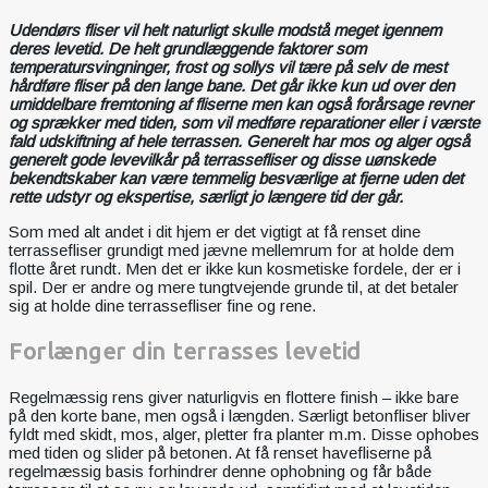
Udendørs fliser vil helt naturligt skulle modstå meget igennem
deres levetid. De helt grundlæggende faktorer som
temperatursvingninger, frost og sollys vil tære på selv de mest
hårdføre fliser på den lange bane. Det går ikke kun ud over den
umiddelbare fremtoning af fliserne men kan også forårsage revner
og sprækker med tiden, som vil medføre reparationer eller i værste
fald udskiftning af hele terrassen. Generelt har mos og alger også
generelt gode levevilkår på terrassefliser og disse uønskede
bekendtskaber kan være temmelig besværlige at fjerne uden det
rette udstyr og ekspertise, særligt jo længere tid der går.
Som med alt andet i dit hjem er det vigtigt at få renset dine
terrassefliser grundigt med jævne mellemrum for at holde dem
flotte året rundt. Men det er ikke kun kosmetiske fordele, der er i
spil. Der er andre og mere tungtvejende grunde til, at det betaler
sig at holde dine terrassefliser fine og rene.
Forlænger din terrasses levetid
Regelmæssig rens giver naturligvis en flottere finish – ikke bare
på den korte bane, men også i længden. Særligt betonfliser bliver
fyldt med skidt, mos, alger, pletter fra planter m.m. Disse ophobes
med tiden og slider på betonen. At få renset havefliserne på
regelmæssig basis forhindrer denne ophobning og får både