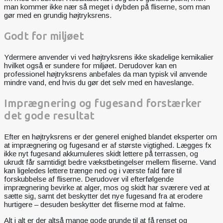
man kommer ikke nær så meget i dybden på fliserne, som man
gør med en grundig højtryksrens.
Godt for miljøet
Ydermere anvender vi ved højtryksrens ikke skadelige kemikalier
hvilket også er sundere for miljøet. Derudover kan en
professionel højtryksrens anbefales da man typisk vil anvende
mindre vand, end hvis du gør det selv med en haveslange.
Imprægnering og fugesand forstærker
det gode resultat
Efter en højtryksrens er der generel enighed blandet eksperter om
at imprægnering og fugesand er af største vigtighed. Lægges fx
ikke nyt fugesand akkumuleres skidt lettere på terrassen, og
ukrudt får samtidigt bedre vækstbetingelser mellem fliserne. Vand
kan ligeledes lettere trænge ned og i værste fald føre til
forskubbelse af fliserne. Derudover vil efterfølgende
imprægnering bevirke at alger, mos og skidt har sværere ved at
sætte sig, samt det beskytter det nye fugesand fra at erodere
hurtigere – desuden beskytter det fliserne mod at falme.
Alt i alt er der altså mange gode grunde til at få renset og