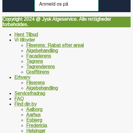
Copyright 2024 @ Jysk Algeservice. Alle rettigheder
forbeholdes.
Hent Tilbud
Vi tilbyder
Fliserens: Rabat efter areal
Algebehandling
Facaderens
Tagrens
Tagrenderens
Graffitirens
Erhverv
Fliserens
Algebehandling
Servicefradrag
FAQ
Find din by
Aalborg
Aarhus
Esbjerg
Fredericia
Helsingør