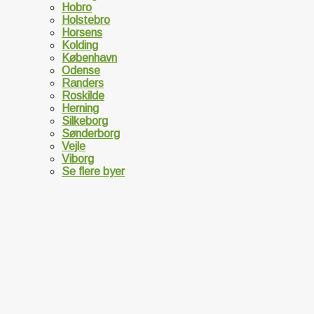
Hobro
Holstebro
Horsens
Kolding
København
Odense
Randers
Roskilde
Herning
Silkeborg
Sønderborg
Vejle
Viborg
Se flere byer