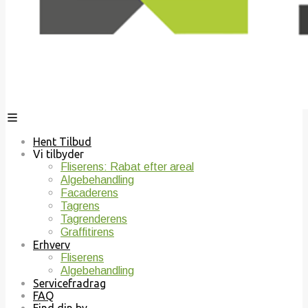
Hent Tilbud
Vi tilbyder
Fliserens: Rabat efter areal
Algebehandling
Facaderens
Tagrens
Tagrenderens
Graffitirens
Erhverv
Fliserens
Algebehandling
Servicefradrag
FAQ