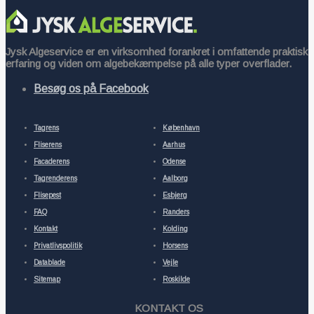
Jysk Algeservice er en virksomhed forankret i omfattende praktisk
erfaring og viden om algebekæmpelse på alle typer overflader.
Besøg os på Facebook
Tagrens
København
Fliserens
Aarhus
Facaderens
Odense
Tagrenderens
Aalborg
Flisepest
Esbjerg
FAQ
Randers
Kontakt
Kolding
Privatlivspolitik
Horsens
Datablade
Vejle
Sitemap
Roskilde
KONTAKT OS