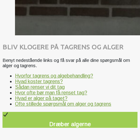
BLIV KLOGERE PÅ TAGRENS OG ALGER
Benyt nedestående links og få svar på alle dine spørgsmål om
alger og tagrens.
Hvorfor tagrens og algebehandling?
Hvad koster tagrens?
Sådan renser vi dit tag
Hvor ofte bør man få renset tag?
Hvad er alger på taget?
Ofte stillede spørgsmål om alger og tagrens
Dræber algerne