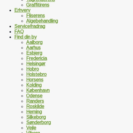
Graffitirens
Erhverv
Fliserens
Algebehandling
Servicefradrag
FAQ
Find din by
Aalborg
Aarhus
Esbjerg
Fredericia
Helsingør
Hobro
Holstebro
Horsens
Kolding
København
Odense
Randers
Roskilde
Herning
Silkeborg
Sønderborg
Vejle