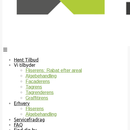
Hent Tilbud
Vi tilbyder
Fliserens: Rabat efter areal
Algebehandling
Facaderens
Tagrens
Tagrenderens
Graffitirens
Erhverv
Fliserens
Algebehandling
Servicefradrag
FAQ