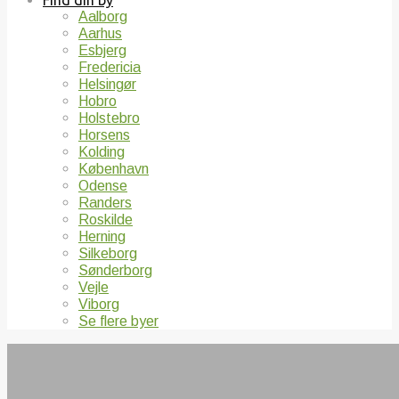
Find din by
Aalborg
Aarhus
Esbjerg
Fredericia
Helsingør
Hobro
Holstebro
Horsens
Kolding
København
Odense
Randers
Roskilde
Herning
Silkeborg
Sønderborg
Vejle
Viborg
Se flere byer