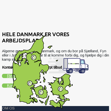
HELE DANMARK ER VORES
ARBEJDSPLADS
Algerne gror over hele Danmark, og om du bor på Sjælland, Fyn
eller i Jylland, så er vi klar til at komme forbi dig, og hjælpe dig i din
kamp imod algerne.
Kontakt os i dag og få et skarpt tilbud
Ring
Email
Kontakt os
OM OS