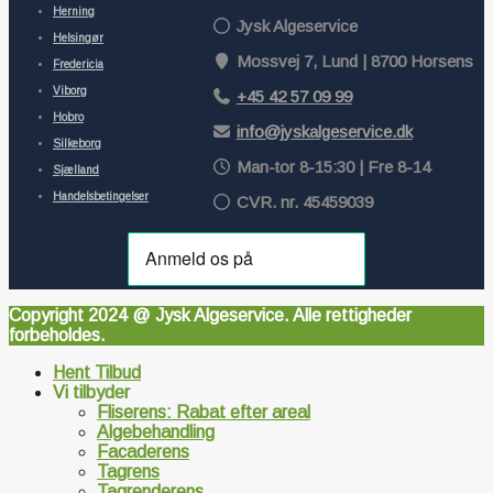
Herning
Jysk Algeservice
Helsingør
Mossvej 7, Lund | 8700 Horsens
Fredericia
Viborg
+45 42 57 09 99
Hobro
info@jyskalgeservice.dk
Silkeborg
Man-tor 8-15:30 | Fre 8-14
Sjælland
Handelsbetingelser
CVR. nr. 45459039
Copyright 2024 @ Jysk Algeservice. Alle rettigheder
forbeholdes.
Hent Tilbud
Vi tilbyder
Fliserens: Rabat efter areal
Algebehandling
Facaderens
Tagrens
Tagrenderens