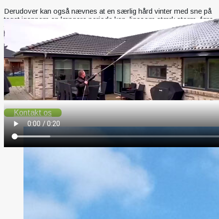
Derudover kan også nævnes at en særlig hård vinter med sne på
taget igennem en længere periode kan, ligesom stærk storm, føre
til et øget behov for rensning af taget.
Hos Rensegruppen gør vi tingene ordentligt så dit tager behøver
ikke at blive renset så ofte som hvis du forsøger at gøre det selv.
Vi laver tagrens der holder længere ved ikke bare at fjerne mos og
andet skidt men også efterbehandle hele taget for at begrænse
fremtidig vækst.
Ring
Email
Kontakt os