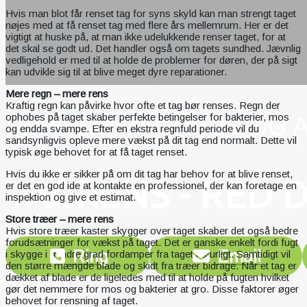
Hvis man blot får renset tag for syns skyld kan man strengt taget
nøjes med at få renset tag med flere års mellemrum. Her er det
vigtigt at huske på, at man ikke udelukkende renser taget, for at
det skal se godt ud. Det handler også om tagets sundhed. Jævnlig
vedligehold er med til at holde de problemer for døren, der på sigt
kan udvikle sig til at blive meget dyre reparationer.
Mere regn – mere rens
Kraftig regn kan påvirke hvor ofte et tag bør renses. Regn der
ophobes på taget skaber perfekte betingelser for bakterier, mos
PERFEKT TAGRENS OG A
og endda svampe. Efter en ekstra regnfuld periode vil du
sandsynligvis opleve mere vækst på dit tag end normalt. Dette vil
typisk øge behovet for at få taget renset.
Hvis du ikke er sikker på om dit tag har behov for at blive renset,
TAGRENS - RED 
er det en god ide at kontakte en professionel, der kan foretage en
inspektion og give et estimat.
Store træer – mere rens
Hvis store træer kaster skygger over taget skaber det også bedre
forudsætninger for vækst på taget. Det er ganske enkelt fordi fugt
Ring
Email
i skygge i mindre grad fordamper fra taget naturligt. Samtidigt vil
den større mængde blade og skidt fra træer bidrage. Når et tag er
dækket af blade er de ligeledes med til at holde på fugten hvilket
gør det nemmere for mos og bakterier at gro. Disse faktorer øger
behovet for rensning af taget.