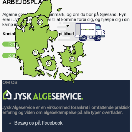
ARBEJDSPLADS
Algerne gror over hele Danmark, og om du bor på Sjælland, Fyn
eller i Jylland, så er vi klar til at komme forbi dig, og hjælpe dig i din
kamp imod algerne.
Kontakt os i dag og få et skarpt tilbud
Ring
Email
Kontakt os
OM OS
Jysk Algeservice er en virksomhed forankret i omfattende praktisk
erfaring og viden om algebekæmpelse på alle typer overflader.
Besøg os på Facebook