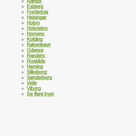
Aarhus
Esbjerg
Fredericia
Helsingør
Hobro
Holstebro
Horsens
Kolding
København
Odense
Randers
Roskilde
Herning
Silkeborg
Sønderborg
Vejle
Viborg
Se flere byer