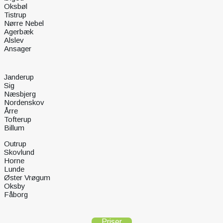
Oksbøl
Tistrup
Nørre Nebel
Agerbæk
Alslev
Ansager
Janderup
Sig
Næsbjerg
Nordenskov
Årre
Tofterup
Billum
Outrup
Skovlund
Horne
Lunde
Øster Vrøgum
Oksby
Fåborg
Priser