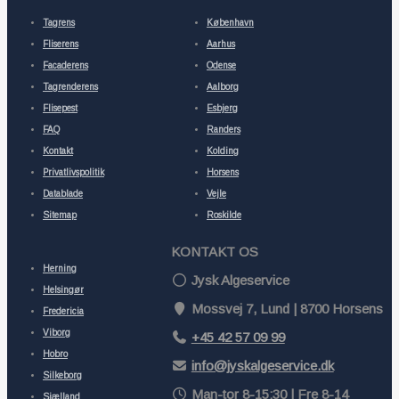
Tagrens
København
Fliserens
Aarhus
Facaderens
Odense
Tagrenderens
Aalborg
Flisepest
Esbjerg
FAQ
Randers
Kontakt
Kolding
Privatlivspolitik
Horsens
Datablade
Vejle
Sitemap
Roskilde
KONTAKT OS
Herning
Jysk Algeservice
Helsingør
Mossvej 7, Lund | 8700 Horsens
Fredericia
Viborg
+45 42 57 09 99
Hobro
info@jyskalgeservice.dk
Silkeborg
Man-tor 8-15:30 | Fre 8-14
Sjælland