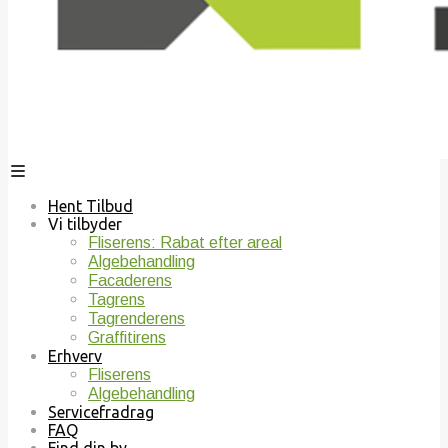
Hent Tilbud
Vi tilbyder
Fliserens: Rabat efter areal
Algebehandling
Facaderens
Tagrens
Tagrenderens
Graffitirens
Erhverv
Fliserens
Algebehandling
Servicefradrag
FAQ