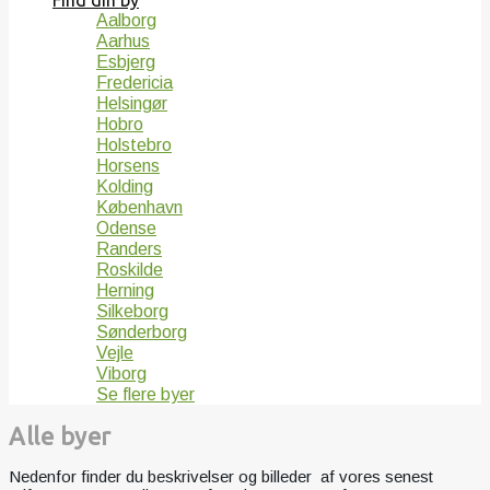
Find din by
Aalborg
Aarhus
Esbjerg
Fredericia
Helsingør
Hobro
Holstebro
Horsens
Kolding
København
Odense
Randers
Roskilde
Herning
Silkeborg
Sønderborg
Vejle
Viborg
Se flere byer
Alle byer
Nedenfor finder du beskrivelser og billeder af vores senest