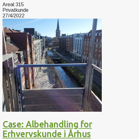
Areal:
315
Privatkunde
27/4/2022
Case: Albehandling for
Erhvervskunde i Århus