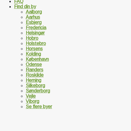
FAQ
Find din by
Aalborg
Aarhus
Esbjerg
Fredericia
Helsingør
Hobro
Holstebro
Horsens
Kolding
København
Odense
Randers
Roskilde
Herning
Silkeborg
Sønderborg
Vejle
Viborg
Se flere byer