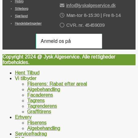
Hobro
info@jyskalgeservice.dk
Silkeborg
Man-tor 8-15:30 | Fre 8-14
Sjælland
Handelsbetingelser
CVR. nr. 45459039
Copyright 2024 @ Jysk Algeservice. Alle rettigheder
forbeholdes.
Hent Tilbud
Vi tilbyder
Fliserens: Rabat efter areal
Algebehandling
Facaderens
Tagrens
Tagrenderens
Graffitirens
Erhverv
Fliserens
Algebehandling
Servicefradrag