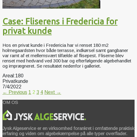
Case: Fliserens i Fredericia for
privat kunde
Hos en privat kunde i Fredericia har vi renset 180 m2
holmegaardsten hvor både terrasse, indkørsel samt gangbaner
var ramt af et mellemsvært tilfælde af flisepest. Fliserne blev
renset med hedvand ved 300 bar og efterfølgende algebehandlet
og imprægneret. Se resultatet nedenfor i galleriet.
Areal:
180
Privatkunde
7/4/2022
← Previous
1
2
3
4
Next →
OM OS
Jysk Algeservice er en virksomhed forankret i omfattende praktisk
erfaring og viden om algebekæmpelse på alle typer overflader.