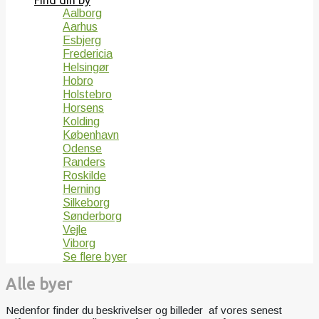
Find din by
Aalborg
Aarhus
Esbjerg
Fredericia
Helsingør
Hobro
Holstebro
Horsens
Kolding
København
Odense
Randers
Roskilde
Herning
Silkeborg
Sønderborg
Vejle
Viborg
Se flere byer
Alle byer
Nedenfor finder du beskrivelser og billeder af vores senest