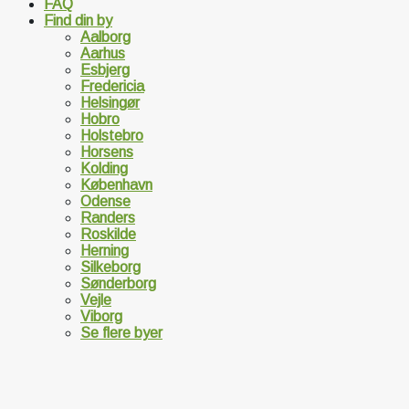
FAQ
Find din by
Aalborg
Aarhus
Esbjerg
Fredericia
Helsingør
Hobro
Holstebro
Horsens
Kolding
København
Odense
Randers
Roskilde
Herning
Silkeborg
Sønderborg
Vejle
Viborg
Se flere byer