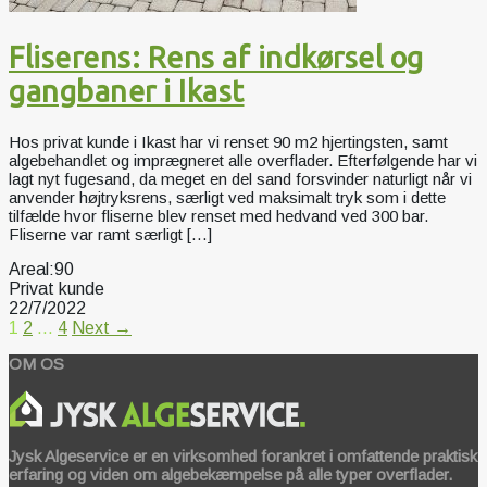
Fliserens: Rens af indkørsel og
gangbaner i Ikast
Hos privat kunde i Ikast har vi renset 90 m2 hjertingsten, samt
algebehandlet og imprægneret alle overflader. Efterfølgende har vi
lagt nyt fugesand, da meget en del sand forsvinder naturligt når vi
anvender højtryksrens, særligt ved maksimalt tryk som i dette
tilfælde hvor fliserne blev renset med hedvand ved 300 bar.
Fliserne var ramt særligt […]
Areal:
90
Privat kunde
22/7/2022
1
2
…
4
Next →
OM OS
Jysk Algeservice er en virksomhed forankret i omfattende praktisk
erfaring og viden om algebekæmpelse på alle typer overflader.