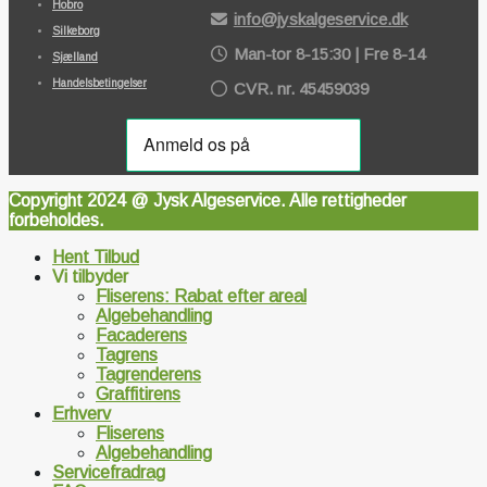
Hobro
info@jyskalgeservice.dk
Silkeborg
Man-tor 8-15:30 | Fre 8-14
Sjælland
Handelsbetingelser
CVR. nr. 45459039
Copyright 2024 @ Jysk Algeservice. Alle rettigheder
forbeholdes.
Hent Tilbud
Vi tilbyder
Fliserens: Rabat efter areal
Algebehandling
Facaderens
Tagrens
Tagrenderens
Graffitirens
Erhverv
Fliserens
Algebehandling
Servicefradrag