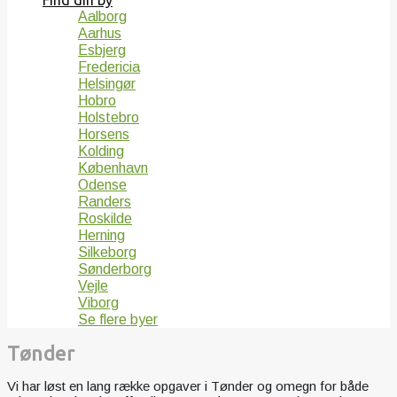
Find din by
Aalborg
Aarhus
Esbjerg
Fredericia
Helsingør
Hobro
Holstebro
Horsens
Kolding
København
Odense
Randers
Roskilde
Herning
Silkeborg
Sønderborg
Vejle
Viborg
Se flere byer
Tønder
Vi har løst en lang række opgaver i Tønder og omegn for både