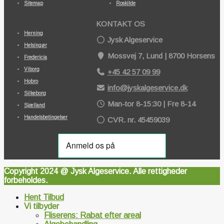
Sitemap
Roskilde
KONTAKT OS
Herning
Jysk Algeservice
Helsingør
Mossvej 7, Lund | 8700 Horsens
Fredericia
Viborg
+45 42 57 09 99
Hobro
info@jyskalgeservice.dk
Silkeborg
Man-tor 8-15:30 | Fre 8-14
Sjælland
Handelsbetingelser
CVR. nr. 45459039
Copyright 2024 @ Jysk Algeservice. Alle rettigheder
forbeholdes.
Hent Tilbud
Vi tilbyder
Fliserens: Rabat efter areal