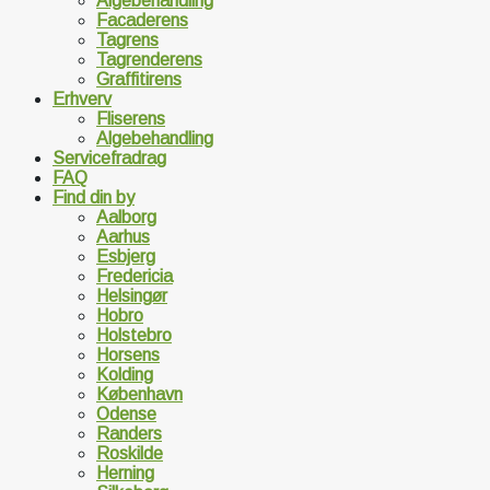
Algebehandling
Facaderens
Tagrens
Tagrenderens
Graffitirens
Erhverv
Fliserens
Algebehandling
Servicefradrag
FAQ
Find din by
Aalborg
Aarhus
Esbjerg
Fredericia
Helsingør
Hobro
Holstebro
Horsens
Kolding
København
Odense
Randers
Roskilde
Herning