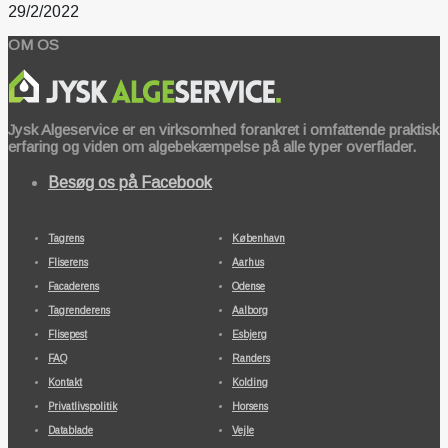
29/2/2022
OM OS
Jysk Algeservice er en virksomhed forankret i omfattende praktisk
erfaring og viden om algebekæmpelse på alle typer overflader.
Besøg os på Facebook
Tagrens
København
Fliserens
Aarhus
Facaderens
Odense
Tagrenderens
Aalborg
Flisepest
Esbjerg
FAQ
Randers
Kontakt
Kolding
Privatlivspolitik
Horsens
Datablade
Vejle